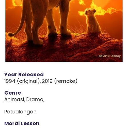
m
p
u
a
n
g
k
Year Released
1994 (original), 2019 (remake)
Genre
Animasi, Drama,
Petualangan
Moral Lesson