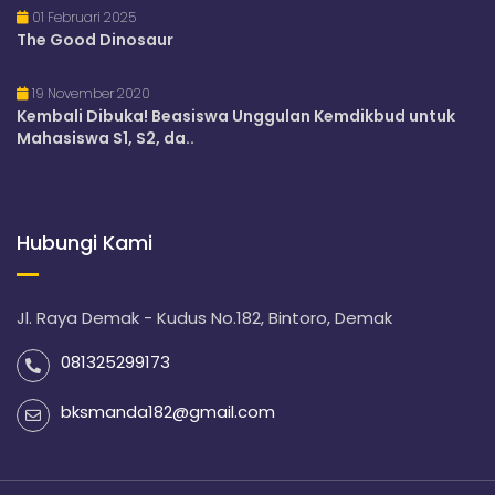
01 Februari 2025
The Good Dinosaur
19 November 2020
Kembali Dibuka! Beasiswa Unggulan Kemdikbud untuk
Mahasiswa S1, S2, da..
Hubungi Kami
Jl. Raya Demak - Kudus No.182, Bintoro, Demak
081325299173
bksmanda182@gmail.com