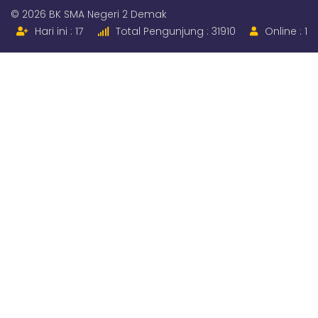
© 2026 BK SMA Negeri 2 Demak
Hari ini : 17
Total Pengunjung : 31910
Online : 1