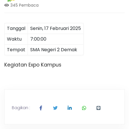
a
345 Pembaca
g
n
g
,
e
T
Tanggal
Senin, 17 Februari 2025
r
Waktu
7:00:00
a
r
v
Tempat
SMA Negeri 2 Demak
e
l
i
P
Kegiatan Expo Kampus
a
l
2
e
m
D
b
a
n
e
Bagikan :
g
L
a
m